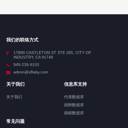
博客导航
产品分类
我们的联络方式
产品分类
17890 CASTLETON ST STE 265, CITY OF
INDUSTRY, CA 91748
使用场景
949-239-9103
admin@xBaby.com
会议中心
关于我们
信息库支持
低空航空
关于我们
代母数据库
办公大楼
捐卵数据库
捐精数据库
大型载客汽车
常见问题