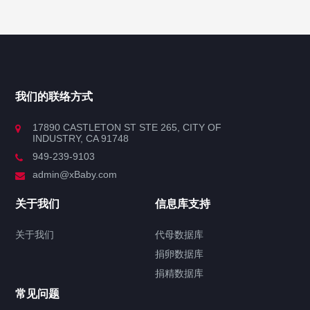
博客导航
产品分类
我们的联络方式
产品分类
17890 CASTLETON ST STE 265, CITY OF
INDUSTRY, CA 91748
使用场景
949-239-9103
admin@xBaby.com
会议中心
关于我们
信息库支持
低空航空
关于我们
代母数据库
办公大楼
捐卵数据库
捐精数据库
大型载客汽车
常见问题