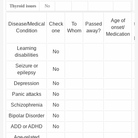
Thyroid issues
No
A
Age of
Disease/Medical
Check
To
Passed
t
onset/
Condition
one
Whom
away?
Medication
p
Learning
No
disabilities
Seizure or
No
epilepsy
Depression
No
Panic attacks
No
Schizophrenia
No
Bipolar Disorder
No
ADD or ADHD
No
Age-related