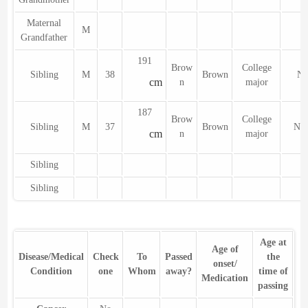
Maternal
M
Grandfather
191
Brow
College
Sibling
M
38
Brown
N
cm
n
major
187
Brow
College
Sibling
M
37
Brown
No
cm
n
major
Sibling
Sibling
Age at
Age of
Disease/Medical
Check
To
Passed
the
onset/
Condition
one
Whom
away?
time of
Medication
passing