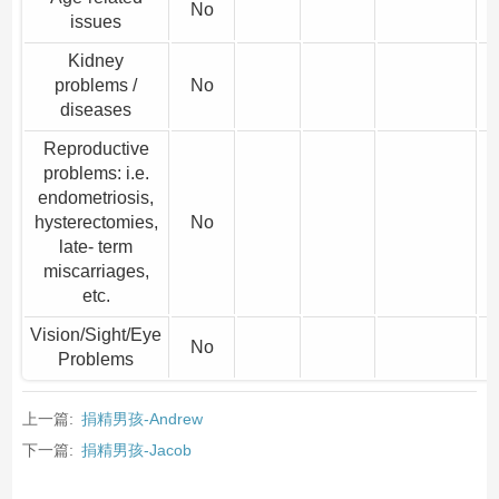
No
issues
Kidney
problems /
No
diseases
Reproductive
problems: i.e.
endometriosis,
hysterectomies,
No
late- term
miscarriages,
etc.
Vision/Sight/Eye
No
Problems
上一篇:
捐精男孩-Andrew
下一篇:
捐精男孩-Jacob