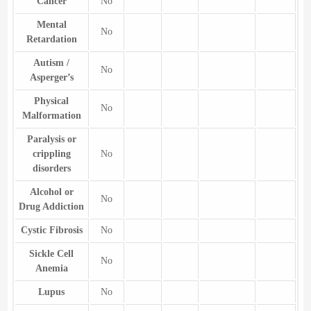
Cancer
No
Mental
No
Retardation
Autism /
No
Asperger’s
Physical
No
Malformation
Paralysis or
crippling
No
disorders
Alcohol or
No
Drug Addiction
Cystic Fibrosis
No
Sickle Cell
No
Anemia
Lupus
No