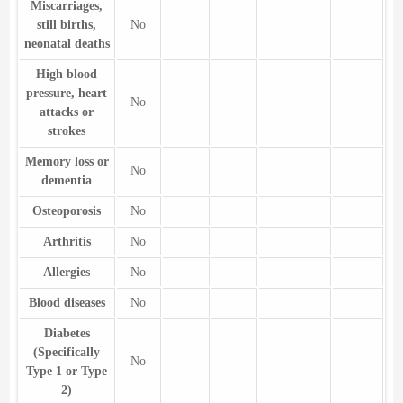
Miscarriages,
still births,
No
neonatal deaths
High blood
pressure, heart
No
attacks or
strokes
Memory loss or
No
dementia
Osteoporosis
No
Arthritis
No
Allergies
No
Blood diseases
No
Diabetes
(Specifically
No
Type 1 or Type
2)