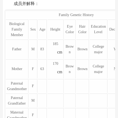
成员并解释：
Family Genetic History
Biological
Eye
Hair
Education
Family
Sex
Age
Height
Decea
Color
Color
Level
Member
185
Brow
College
Father
M
83
Brown
Ye
cm
n
major
170
Brow
College
Mother
F
63
Brown
N
cm
n
major
Paternal
F
Grandmother
Paternal
M
Grandfather
Maternal
F
Grandmother